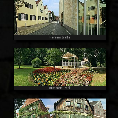
Herrenstraße
Widescreen
Dümmert-Park
Widescreen