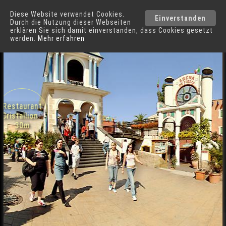
Diese Website verwendet Cookies.
Phantasialand
Einverstanden
Durch die Nutzung dieser Webseiten
erklären Sie sich damit einverstanden, dass Cookies gesetzt
werden.
Mehr erfahren
Mexico in Phantasialand
Städte
Restaurant
Cristallion
30m