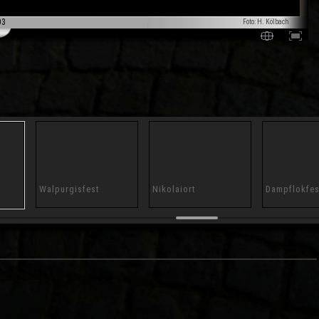
03
Foto: H. Kölbach
Walpurgisfest
Nikolaiort
Dampflokfes