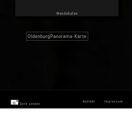
Wendehafen
OldenburgPanorama-Karte
Kontakt
Impressum
Seite senden