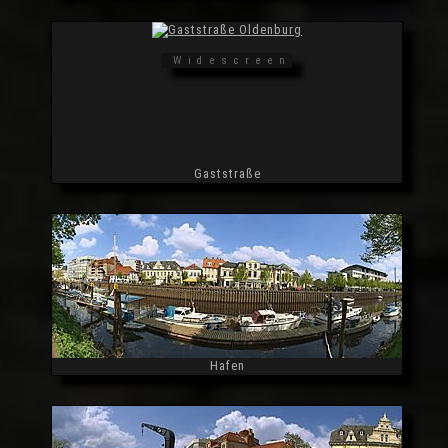
Widescreen
Gaststraße
Hafen
Widescreen