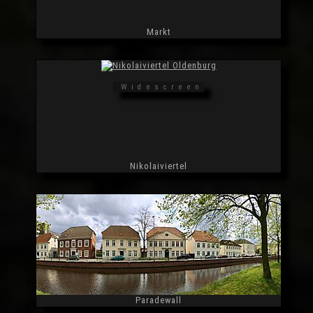
Markt
Widescreen
Nikolaiviertel
Paradewall
Widescreen