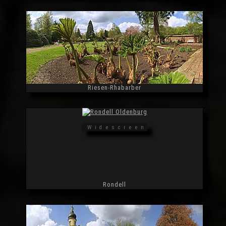
Riesen-Rhabarber
Widescreen
Widescreen
Rondell