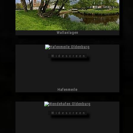
Wallanlagen
Widescreen
Widescreen
Hafenmeile
Widescreen