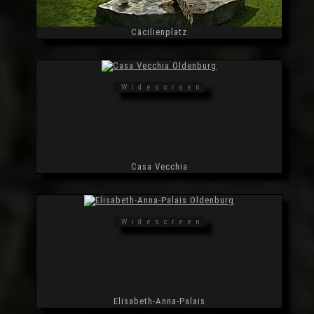
Cäcilienplatz
Widescreen
Widescreen
Casa Vecchia
Widescreen
Elisabeth-Anna-Palais