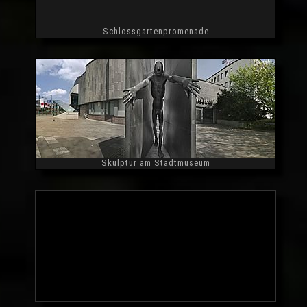
Schlossgartenpromenade
Skulptur am Stadtmuseum
Widescreen