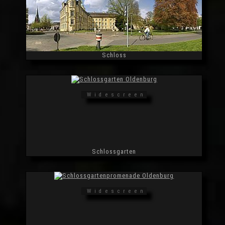
Schloss
Widescreen
Widescreen
Schlossgarten
Widescreen