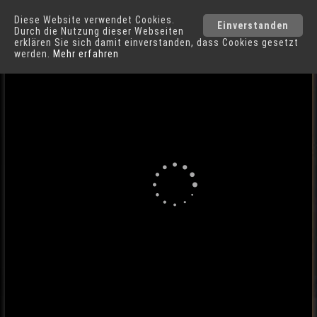
Diese Website verwendet Cookies.
Lübeck
Städte
Einverstanden
Durch die Nutzung dieser Webseiten
erklären Sie sich damit einverstanden, dass Cookies gesetzt
werden.
Mehr erfahren
110° Panorama Rathaus in Lübeck