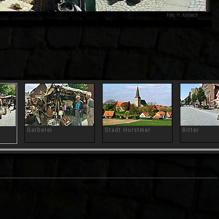
01
Foto: H. Kölbach
Gerberei
Stadt Horstmar
Ritter