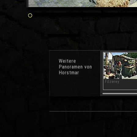
Juni 20
Weitere
Panoramen von
Horstmar
Filzerey