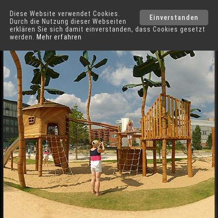
Diese Website verwendet Cookies.
Einverstanden
Durch die Nutzung dieser Webseiten
erklären Sie sich damit einverstanden, dass Cookies gesetzt
werden.
Mehr erfahren
HafenCity
in
Hamburg
Klettergarten Grasbrookpark HafenCity in Hamburg
Städte