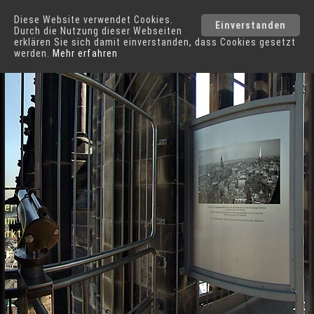
Diese Website verwendet Cookies.
Hamburg
Städte
Einverstanden
Durch die Nutzung dieser Webseiten
erklären Sie sich damit einverstanden, dass Cookies gesetzt
werden.
Mehr erfahren
Kirchturm Aussichtsplattform in Hamburg
rger
s am
markt
0m