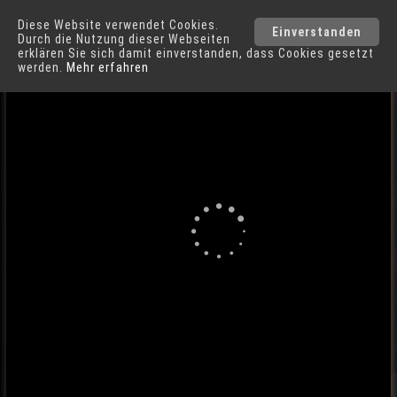
Diese Website verwendet Cookies.
Hamburg
Städte
Einverstanden
Durch die Nutzung dieser Webseiten
erklären Sie sich damit einverstanden, dass Cookies gesetzt
werden.
Mehr erfahren
Hauptbahnhof in Hamburg