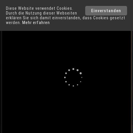
Diese Website verwendet Cookies.
Duisburg
Städte
Einverstanden
Durch die Nutzung dieser Webseiten
erklären Sie sich damit einverstanden, dass Cookies gesetzt
werden.
Mehr erfahren
Rheinstrand in Duisburg