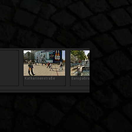
Katharinenstraße
Europabrunnen
Romber